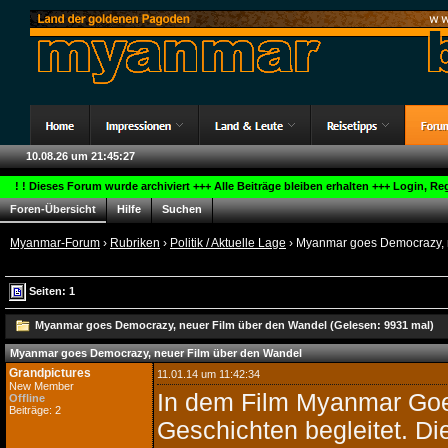
10.08.26 um 21:45:27
! ! Dieses Forum wurde archiviert +++ Alle Beiträge bleiben erhalten +++ Login, R
Foren-Übersicht
Hilfe
Suchen
Myanmar-Forum
›
Rubriken
›
Politik / Aktuelle Lage
› Myanmar goes Democrazy, 
Seiten: 1
Myanmar goes Democrazy, neuer Film über den Wandel (Gelesen: 9931 mal)
Myanmar goes Democrazy, neuer Film über den Wandel
Grandpictures
11.01.14 um 11:42:34
New Member
In dem Film Myanmar Goe
Offline
Beiträge: 2
Geschichten begleitet. Di