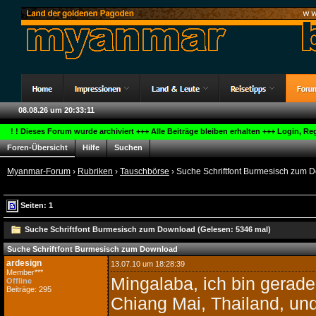
08.08.26 um 20:33:12
! ! Dieses Forum wurde archiviert +++ Alle Beiträge bleiben erhalten +++ Login, R
Foren-Übersicht
Hilfe
Suchen
Myanmar-Forum
›
Rubriken
›
Tauschbörse
› Suche Schriftfont Burmesisch zum 
Seiten: 1
Suche Schriftfont Burmesisch zum Download (Gelesen: 5346 mal)
Suche Schriftfont Burmesisch zum Download
ardesign
13.07.10 um 18:28:39
Member***
Mingalaba, ich bin gerade
Offline
Beiträge: 295
Chiang Mai, Thailand, un