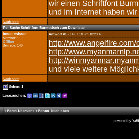
wir einen Schriftfont Bur
und im Internet haben wir
Nach oben
Re: Suche Schriftfont Burmesisch zum Download
besserwisser
Antwort #1 -
14.07.10 um 10:23:46
Member**
http://www.angelfire.com/
Offline
Beiträge: 146
http://www.myanmarnlp.n
http://winmyanmar.myanm
und viele weitere Möglich
Nach oben
Seiten: 1
Lesezeichen:
« Foren-Übersicht
‹ Forum
Nach oben
powered by
YaB