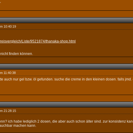
,
um 10:40:19
preisvergleich/Liste/9521874/thanaka-shop.html
 nicht finden können.
um 11:40:38
tte auch nur gel bzw. öl gefunden. suche die creme in den kleinen dosen. falls jmd.
um 21:28:15
enn? ich habe lediglich 2 dosen, die aber auch schon älter sind. zur konsistenz ka
auchbar machen kann.