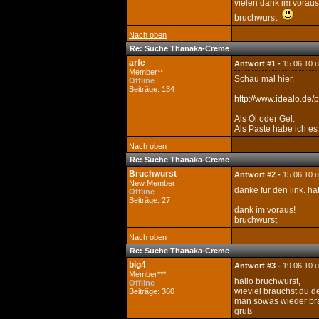
vielen dank im voraus
bruchwurst
Nach oben
Re: Suche Thanaka-Creme
arfe
Antwort #1 -
15.06.10 
Member**
Schau mal hier.
Offline
Beiträge: 134
http://www.idealo.de/
Als Öl oder Gel.
Als Paste habe ich es
Nach oben
Re: Suche Thanaka-Creme
Bruchwurst
Antwort #2 -
15.06.10 
New Member
danke für den link. ha
Offline
Beiträge: 27
dank im voraus!
bruchwurst
Nach oben
Re: Suche Thanaka-Creme
big4
Antwort #3 -
19.06.10 
Member***
hallo bruchwurst,
Offline
wieviel brauchst du d
Beiträge: 360
man sowas wieder br
gruß