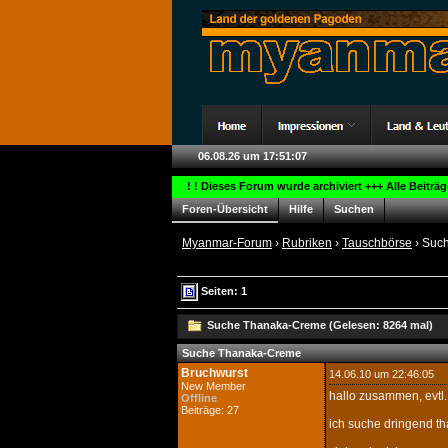
06.08.26 um 17:51:07
! ! Dieses Forum wurde archiviert +++ Alle Beiträ
Foren-Übersicht
Hilfe
Suchen
Myanmar-Forum
›
Rubriken
›
Tauschbörse
› Suc
Seiten: 1
Suche Thanaka-Creme (Gelesen: 8264 mal)
Suche Thanaka-Creme
Bruchwurst
14.06.10 um 22:46:05
New Member
hallo zusammen, evtl. 
Offline
Beiträge: 27
ich suche dringend t