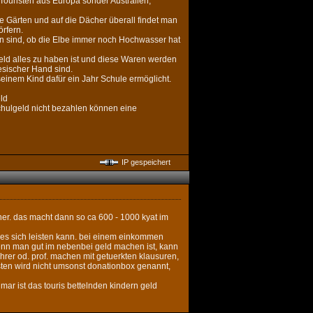
Touristen aus Europa sonder Australien,
e Gärten und auf die Dächer überall findet man
rfern.
en sind, ob die Elbe immer noch Hochwasser hat
eld alles zu haben ist und diese Waren werden
nesischer Hand sind.
seinem Kind dafür ein Jahr Schule ermöglicht.
ld
chulgeld nicht bezahlen können eine
IP gespeichert
ner. das macht dann so ca 600 - 1000 kyat im
er es sich leisten kann. bei einem einkommen
enn man gut im nebenbei geld machen ist, kann
hrer od. prof. machen mit getuerkten klausuren,
isten wird nicht umsonst donationbox genannt,
mar ist das touris bettelnden kindern geld