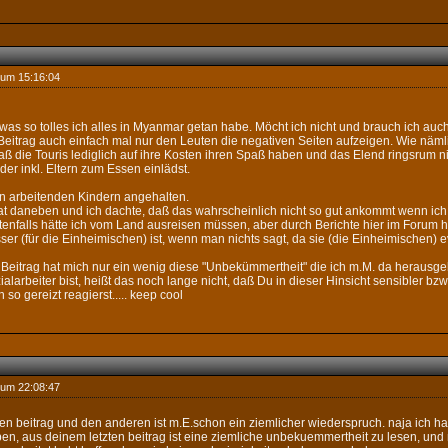
 um 15:16:04
auf was so tolles ich alles in Myanmar getan habe. Möcht ich nicht und brauch ich auch
 Beitrag auch einfach mal nur den Leuten die negativen Seiten aufzeigen. Wie näm
ß die Touris lediglich auf ihre Kosten ihren Spaß haben und das Elend ringsrum ni
der inkl. Eltern zum Essen einlädst.
en arbeitenden Kindern angehalten.
dat daneben und ich dachte, daß das wahrscheinlich nicht so gut ankommt wenn ic
tenfalls hätte ich vom Land ausreisen müssen, aber durch Berichte hier im Forum h
r (für die Einheimischen) ist, wenn man nichts sagt, da sie (die Einheimischen) 
Beitrag hat mich nur ein wenig diese "Unbekümmertheit" die ich m.M. da herausge
alarbeiter bist, heißt das noch lange nicht, daß Du in dieser Hinsicht sensibler bzw
o gereizt reagierst..... keep cool
 um 22:08:47
n beitrag und den anderen ist m.E.schon ein ziemlicher wiederspruch. naja ich hab 
n, aus deinem letzten beitrag ist eine ziemliche unbekuemmertheit zu lesen, und 