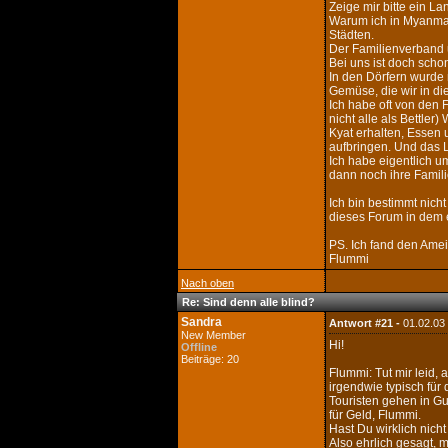
Zeige mir bitte ein La
Warum ich in Myanmar
Städten.
Der Familienverband u
Bei uns ist doch schon
In den Dörfern wurde 
Gemüse, die wir in di
Ich habe oft von den 
nicht alle als Bettle
Kyat erhalten, Essen u
aufbringen. Und das L
Ich habe eigentlich u
dann noch ihre Famili
Ich bin bestimmt nich
dieses Forum in dem e
PS. Ich fand den Amei
Flummi
Nach oben
Re: Sind denn alle blind?
Sandra
Antwort #21 -
01.02.03
New Member
Hi!
Offline
Beiträge: 20
Flummi: Tut mir leid, 
irgendwie typisch für
Touristen gehen in Gu
für Geld, Flummi.
Hast Du wirklich nich
Also ehrlich gesagt, m