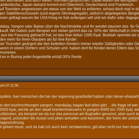
ielen Burmesen und auch vielen Touristen gesprochen. Dabei waren die wenigsten 
ambodscha, Japan danach kommt erst Österreich, Deutschland und Frankreich.
uf Touristen angewiesen um etwas von der Welt zu erfahren, schaut doch mal in di
en Satellitenschüsseln (und eigene Stromagregate), selbst in abgelegenen Bergdö
sen gefragt warum die USA Krieg im Irak anfangen will und wir dafür oder dageg
dalay, Yangon oder Bakan über die Nachtmärkte und Ihr werdet staunen das für G
ekauft. Wir haben zum Beispiel von vielen gehört das ca. 50% der Wirtschaft in chi
t aus der Fassung gebracht hat, ist das man lieber 1000 Kyat Buddah spendet als 
n mehr für ihren Glauben als für ihre Kinder.
er Touristen geärgert die den bettelten Kindern immer wieder Süßigkeiten oder Ge
aren in vielen Dörfern und Schulen und haben dort für Kinder deren Eltern das S
ernommen.
 es in Burma jeder Angestellte erhält 30% Rente.
 um 07:11:36
ensystem, fuer menschen die bei der regierung gearbeitet haben oder deren ehepart
 in den tourihochburgen yangon, mandalay, bagan fast alles gibt ... die frage ist w
5000 kyat, aerzte an den staatl krankenhaeusern in yangon 6000 bis 7000 kyat, w
aufstocken, als beispiel sei da nur das personal am flughafen genannt, aber auch le
xtrageld, polizisten die busse und pkws anhalten und kassieren, der helm der poliz
r tagesordnung.
ht geben muss, und da hab ich auch kein verstaendnis, gilt aber nicht nur fuer myan