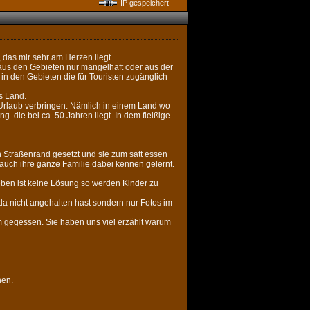
IP gespeichert
 das mir sehr am Herzen liegt.
 aus den Gebieten nur mangelhaft oder aus der
in den Gebieten die für Touristen zugänglich
es Land.
n Urlaub verbringen. Nämlich in einem Land wo
 die bei ca. 50 Jahren liegt. In dem fleißige
n Straßenrand gesetzt und sie zum satt essen
t auch ihre ganze Familie dabei kennen gelernt.
eben ist keine Lösung so werden Kinder zu
 da nicht angehalten hast sondern nur Fotos im
gegessen. Sie haben uns viel erzählt warum
hen.