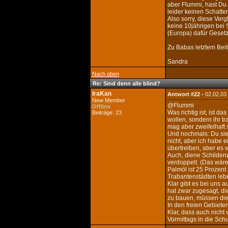
aber Flummi, hast Du 
leider keinen Schatt
Also sorry, diese Ver
keine 10jährigen bei
(Europa) dafür Gesetze
Zu Babas letztem Beit
Sandra
Nach oben
Re: Sind denn alle blind?
IraKan
Antwort #22 -
02.02.03
New Member
@Flummi
Offline
Was richtig ist, ist 
Beiträge: 23
wollen, sondern ihr tr
mag aber zweifelhaft
Und nochmals: Du siehs
nicht, aber ich habe 
übertreiben, aber es 
Auch, diene Schilderun
verdoppelt. (Das wäre
Palmöl ist 25 Prozent
Trabantenstädten leben
Klar gibt es bei uns 
hat zwar zugesagt, d
zu bauen, müssen die 
In den freien Gebieten
Klar, dass auch nicht
Vormittags in die Schu