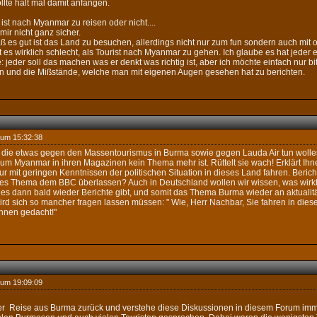
lte halt mal damit anfangen.
g ist nach Myanmar zu reisen oder nicht....
 mir nicht ganz sicher.
aß es gut ist das Land zu besuchen, allerdings nicht nur zum fun sondern auch mit
 ist es wirklich schlecht, als Tourist nach Myanmar zu gehen. Ich glaube es hat jed
 jeder soll das machen was er denkt was richtig ist, aber ich möchte einfach nur bitt
n und die Mißstände, welche man mit eigenen Augen gesehen hat zu berichten.
 um 15:32:38
e, die etwas gegen den Massentourismus in Burma sowie gegen Lauda Air tun wolle
rum Myanmar in ihren Magazinen kein Thema mehr ist. Rüttelt sie wach! Erklärt Ih
r mit geringen Kenntnissen der politischen Situation in dieses Land fahren. Berich
es Thema dem BBC überlassen? Auch in Deutschland wollen wir wissen, was wirklic
as es dann bald wieder Berichte gibt, und somit das Thema Burma wieder an aktualit
ird sich so mancher fragen lassen müssen: " Wie, Herr Nachbar, Sie fahren in dies
 Ihnen gedacht!"
 um 19:09:09
r Reise aus Burma zurück und verstehe diese Diskussionen in diesem Forum imm