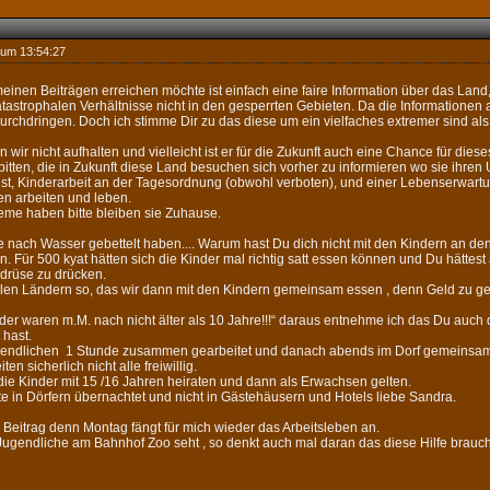
 um 13:54:27
einen Beiträgen erreichen möchte ist einfach eine faire Information über das Land,
atastrophalen Verhältnisse nicht in den gesperrten Gebieten. Da die Informationen
urchdringen. Doch ich stimme Dir zu das diese um ein vielfaches extremer sind als 
ir nicht aufhalten und vielleicht ist er für die Zukunft auch eine Chance für dies
bitten, die in Zukunft diese Land besuchen sich vorher zu informieren wo sie ihre
st, Kinderarbeit an der Tagesordnung (obwohl verboten), und einer Lebenserwartung
n arbeiten und leben.
eme haben bitte bleiben sie Zuhause.
ie nach Wasser gebettelt haben.... Warum hast Du dich nicht mit den Kindern an de
n. Für 500 kyat hätten sich die Kinder mal richtig satt essen können und Du hättes
ndrüse zu drücken.
vielen Ländern so, das wir dann mit den Kindern gemeinsam essen , denn Geld zu g
nder waren m.M. nach nicht älter als 10 Jahre!!!“ daraus entnehme ich das Du auch
 hast.
gendlichen 1 Stunde zusammen gearbeitet und danach abends im Dorf gemeinsam 
ten sicherlich nicht alle freiwillig.
ie Kinder mit 15 /16 Jahren heiraten und dann als Erwachsen gelten.
e in Dörfern übernachtet und nicht in Gästehäusern und Hotels liebe Sandra.
er Beitrag denn Montag fängt für mich wieder das Arbeitsleben an.
Jugendliche am Bahnhof Zoo seht , so denkt auch mal daran das diese Hilfe brauc