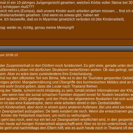
mal in ein 10-jähriges Jungengesicht gesehen, welches Körbe voller Steine bei 30
en) schleppen muß???
gleich mit uns (Europa), daß unsere Kinder auch arbeiten gehen müssen.... find ich 
 Straßenarbeiten gesehen. Und wenn es sowas gibt, haben wir
. Ich bezweifle, daß es in Myanmar gesetzlich verboten ist (die Kinderarbeit).
rag: weiter so, richtig, genau meine Meinung!!!
 um 10:06:10
das der Zusammenhalt in den Dörfern noch funktioniert. Es gibt viele, gerade unter 
aditionelles Leben mit dörflichen Strukturen weiterführen wollen. Ob das gelingt, s
 sein. Aber es wäre dann zumindestens ihre Entscheidung.
t nur den offiziellen Teil von Birma. Wie es in den für Touristen gesperrten Gebiet
einiges gehört. Mangelernährung und Übergriffe des burmesischen Militärs sind an
wird wohl Grund geben, dass die Leute nach Thailand fliehen.
g der Städte, scheint nicht ollständig zu sein. Gmäß letzten Informationen der KNU 
, wie wenn hier die sozial schachen Familien doppelt soviel für Nudeln bezahlen 
 seit spätem 2002 gestiegen, und der Preis der allgemeinen Buskarten hat sich auß
 ist das eine Katastrophe, denn viele arbeiten direkt in den Zentralstädten.
auch Kinderarbeit, aber doch in einem ganz anderen Außmass. Bei uns wird sie bek
ie Zwangsarbeit aufzugeben. De fakto existiert sie noch. Wenn die erwachsenen 
Kinder die Feldarbeit machren, um nicht zu verhungern.
 geht das noch, weil nur ein teil zur Zwangsarbeit verpflichtet wird, in den gesperr
 von heute auf morgen Kinderarbeit abgeschafft wird. Aber es ist ein unterschied, o
le geht und nachmittags den Eltern hilft, wie es auch heute noch in Thailand oft der F