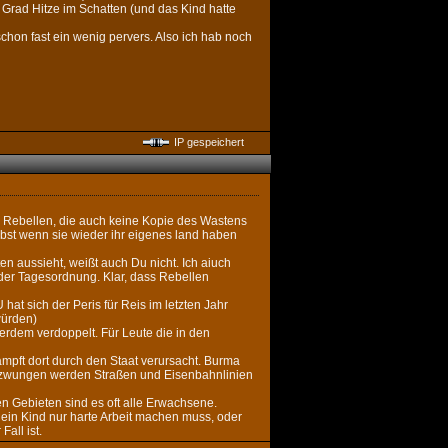
 Grad Hitze im Schatten (und das Kind hatte
schon fast ein wenig pervers. Also ich hab noch
IP gespeichert
den Rebellen, die auch keine Kopie des Wastens
elbst wenn sie wieder ihr eigenes land haben
en aussieht, weißt auch Du nicht. Ich aiuch
 der Tagesordnung. Klar, dass Rebellen
hat sich der Peris für Reis im letzten Jahr
würden)
erdem verdoppelt. Für Leute die in den
ämpft dort durch den Staat verursacht. Burma
gezwungen werden Straßen und Eisenbahnlinien
ten Gebieten sind es oft alle Erwachsene.
b ein Kind nur harte Arbeit machen muss, oder
all ist.