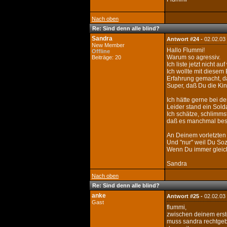
Nach oben
Re: Sind denn alle blind?
Sandra
Antwort #24 -
02.02.03
New Member
Hallo Flummi!
Offline
Warum so agressiv.
Beiträge: 20
Ich liste jetzt nicht 
Ich wollte mit diesem
Erfahrung gemacht, da
Super, daß Du die Kin
Ich hätte gerne bei d
Leider stand ein Sol
Ich schätze, schlimms
daß es manchmal besse
An Deinem vorletzten 
Und "nur" weil Du Sozi
Wenn Du immer gleich s
Sandra
Nach oben
Re: Sind denn alle blind?
anke
Antwort #25 -
02.02.03
Gast
flummi,
zwischen deinem erste
muss sandra rechtgebe