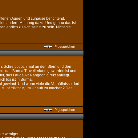
 offenen Augen und zuhause berichtend.
er eine andere Meinung dazu. Und genau das ist
en ehrlich zu sich selbst zu sein. Nicht die
IP gespeichert
n. Schreibt doch mal an den Stern und den
nen, das Burma Travellerland geworden ist und
tet, das Lauda Air Rangoon direkt anfliegt.
h los ist in Burma.
ät gewinnt. Und wenn viele die Verhältnisse dort
e Militärdiktatur, um Urlaub zu machen? Das
IP gespeichert
er weniger.