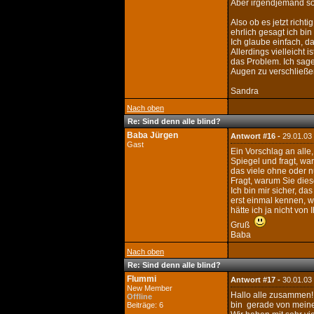
Aber irgendjemand sol
Also ob es jetzt richti
ehrlich gesagt ich bin
Ich glaube einfach, d
Allerdings vielleicht
das Problem. Ich sage:
Augen zu verschließe
Sandra
Nach oben
Re: Sind denn alle blind?
Baba Jürgen
Antwort #16 -
29.01.03
Gast
Ein Vorschlag an all
Spiegel und fragt, wa
das viele ohne oder nu
Fragt, warum Sie dies
Ich bin mir sicher, d
erst einmal kennen, w
hätte ich ja nicht von
Gruß
Baba
Nach oben
Re: Sind denn alle blind?
Flummi
Antwort #17 -
30.01.03
New Member
Hallo alle zusammen!
Offline
bin gerade von meine
Beiträge: 6