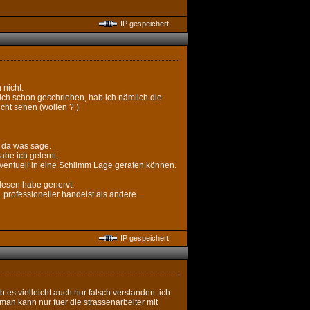
IP gespeichert
 nicht.
lich schon geschrieben, hab ich nämlich die
cht sehen (wollen ? )
h da was sage.
abe ich gelernt,
eventuell in eine Schlimm Lage geraten können.
lesen habe genervt.
. professioneller handelst als andere.
IP gespeichert
es vielleicht auch nur falsch verstanden. ich
man kann nur fuer die strassenarbeiter mit