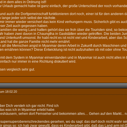
nd in dem alles in Ordnung ist!!
 Urlaub gemacht habe ist ganz einfach, der große Unterschied der noch vorhande
nd auch die Dorfgemeinschaft funktionieren dort noch, einer ist für den anderen d
 lange jeder sich selbst der nächste.
mir immer wieder versichert das kein Kind verhungern muss. Sicherlich gibt es au
eser Zeit auch gegessen haben.
Familien die wenig Land hatten gehört das sie froh über die Touristen sind, so bek
r) Wir haben zwei davon in Chaungtha in Gaststätten wieder getroffen. Die beiden J
nd Unterkunft umsonst. Ihr habt recht es ist nicht viel und Kinderarbeit, aber das 
and hat die ganze Familie nicht mehr ernährt.
m all die Menschen angst in Myanmar deren Arbeit in Zukunft durch Maschinen und
en ernähren können? Diese Entwicklung ist nicht aufzuhalten ob mit oder ohne Tou
t mit dem System in Myanmar einverstanden und in Myanmar ist auch nicht alles in 
infach nur immer in eine Richtung diskutiert wird.
sen vergleich sehr gut.
 um 18:02:20
aber Dich versteh ich gar nicht. Find ich
 das was ich in Myanmar erlebt habe.
eshäusern, sehen dort Fernseher und bekommen alles.... Gehen auf den Markt... natür
t supersuperobererschreckendes gesehen, wo du sagt: das darf doch nicht wahr sei
ir gings so: ich hab zwar gewußt, dass es Kinderarbeit gibt, daß das Land arm ist (