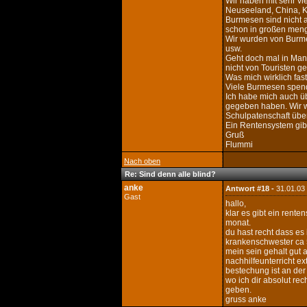
Wir haben mit sehr v
Neuseeland, China, K
Burmesen sind nicht a
schon in großen meng
Wir wurden von Burme
usw.
Geht doch mal in Man
nicht von Touristen g
Was mich wirklich fas
Viele Burmesen spende
Ich habe mich auch üb
gegeben haben. Wir w
Schulpatenschaft üb
Ein Rentensystem gibt
Gruß
Flummi
Nach oben
Re: Sind denn alle blind?
anke
Antwort #18 -
31.01.03
Gast
hallo,
klar es gibt ein rent
monat.
du hast recht dass es
krankenschwester ca 
mein sein gehalt gut 
nachhilfeunterricht e
bestechung ist an de
wo ich dir absolut rec
geben.
gruss anke