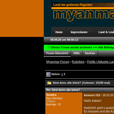
08.08.26 um 08:56:13
! ! Dieses Forum wurde archiviert +++ Alle Beiträ
Foren-Übersicht
Hilfe
Suchen
Myanmar-Forum
›
Rubriken
›
Politik / Aktuelle La
Seiten:
1
2
Sind denn alle blind? (Gelesen: 15199 mal)
Re: Sind denn alle blind?
Sandra
Antwort #15 -
26.01.03
New Member
Hallo Irakan!
Offline
Beiträge: 20
Natürlich geht LaudaA
Es müssen erst die K