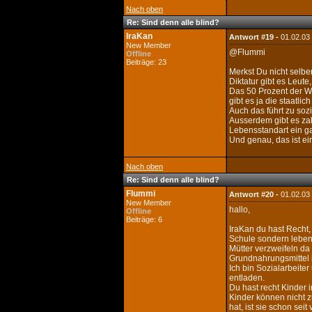
Nach oben
Re: Sind denn alle blind?
IraKan
Antwort #19 -
01.02.03
New Member
@Flummi
Offline
Beiträge: 23
Merkst Du nicht selbe
Diktatur gibt es Leut
Das 50 Prozent der Wi
gibt es ja die staatl
Auch das führt zu soz
Ausserdem gibt es zah
Lebensstandart ein ga
Und genau, das ist ei
Nach oben
Re: Sind denn alle blind?
Flummi
Antwort #20 -
01.02.03
New Member
hallo,
Offline
Beiträge: 6
IraKan du hast Recht,
Schule sondern leben 
Mütter verzweifeln da
Grundnahrungsmittel i
Ich bin Sozialarbeite
entladen.
Du hast recht Kinder 
Kinder können nicht 
hat, ist sie schon se