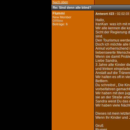
Nach oben
Re: Sind denn alle blind?
Flummi
Antwort #23 -
02.02.03
New Member
Hallo,
Offline
IranKan was ich mit m
Beiträge: 6
Wir alle kennen die k
Sicht der Regierung d
sind.
Den Tourismus werden w
Doch ich möchte alle 
Armut vorherrschend i
liebenswerte Mensche
Wenn sie damit Probl
Liebe Sandra,
3 Jahre alte Kinder d
und trinken eingelade
Anstatt auf die Träne
Wir halten es oft in 
Bettlern.
Du schreibst „ Die Ki
vorbeifahren gemacht
Wir haben mit den ju
sie an der Straße arbei
Sandra weist Du das d
Wir haben viele Nächt
Dieses ist mein letzt
Wenn Ihr Kinder und 
Gruß
Flummi