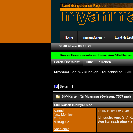
06.08.26 um 06:18:23
! ! Dieses Forum wurde archiviert +++ Alle Beiträ
Foren-Übersicht
Hilfe
Suchen
Myanmar-Forum
›
Rubriken
›
Tauschbörse
› SIM-
Seiten: 1
SIM-Karten für Myanmar (Gelesen: 7507 mal)
SIM-Karten für Myanmar
samui
13.06.15 um 08:39:48
New Member
Ich suche eine SIM-Ka
Offline
Wer hat noch eine von
Beiträge: 3
Nach oben