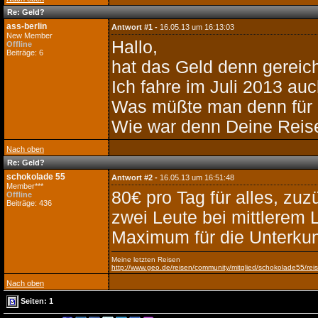
Re: Geld?
ass-berlin
Antwort #1 -
16.05.13 um 16:13:03
New Member
Hallo,
Offline
Beiträge: 6
hat das Geld denn gereic
Ich fahre im Juli 2013 au
Was müßte man denn für I
Wie war denn Deine Reis
Nach oben
Re: Geld?
schokolade 55
Antwort #2 -
16.05.13 um 16:51:48
Member***
80€ pro Tag für alles, zuz
Offline
Beiträge: 436
zwei Leute bei mittlerem 
Maximum für die Unterkun
Meine letzten Reisen
http://www.geo.de/reisen/community/mitglied/schokolade55/reis
Nach oben
Seiten: 1