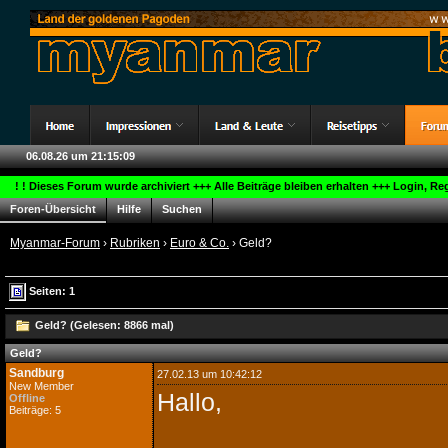
06.08.26 um 21:15:10
! ! Dieses Forum wurde archiviert +++ Alle Beiträge bleiben erhalten +++ Login, R
Foren-Übersicht
Hilfe
Suchen
Myanmar-Forum
›
Rubriken
›
Euro & Co.
› Geld?
Seiten: 1
Geld? (Gelesen: 8866 mal)
Geld?
Sandburg
27.02.13 um 10:42:12
New Member
Hallo,
Offline
Beiträge: 5