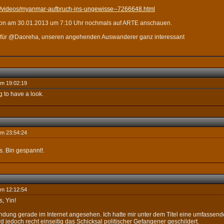
/de/videos/myanmar-aufbruch-ins-ungewisse--7266648.html
ion am 30.01.2013 um 7:10 Uhr nochmals auf ARTE anschauen.
al für @Daoreha, unseren angehenden Auswanderer ganz interessant
um 19:02:19
g to have a look.
um 23:54:24
. Bin gespannt!.
um 12:12:54
, Yin!
ndung gerade im Internet angesehen. Ich hatte mir unter dem Titel eine umfassen
ird jedoch recht einseitig das Schicksal politischer Gefangener geschildert.