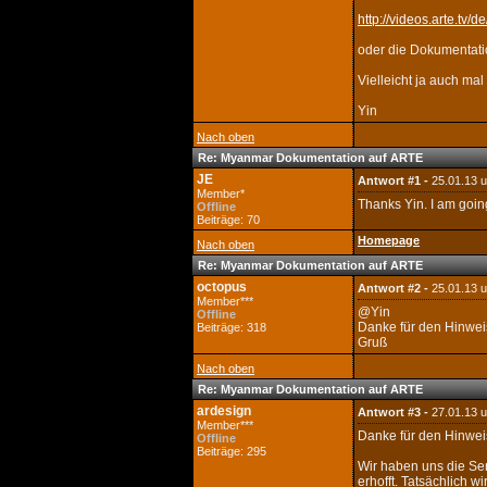
http://videos.arte.tv
oder die Dokumentat
Vielleicht ja auch m
Yin
Nach oben
Re: Myanmar Dokumentation auf ARTE
JE
Antwort #1 -
25.01.13 
Member*
Thanks Yin. I am goin
Offline
Beiträge: 70
Homepage
Nach oben
Re: Myanmar Dokumentation auf ARTE
octopus
Antwort #2 -
25.01.13 
Member***
@Yin
Offline
Danke für den Hinweis
Beiträge: 318
Gruß
Nach oben
Re: Myanmar Dokumentation auf ARTE
ardesign
Antwort #3 -
27.01.13 
Member***
Danke für den Hinweis
Offline
Beiträge: 295
Wir haben uns die Se
erhofft. Tatsächlich w