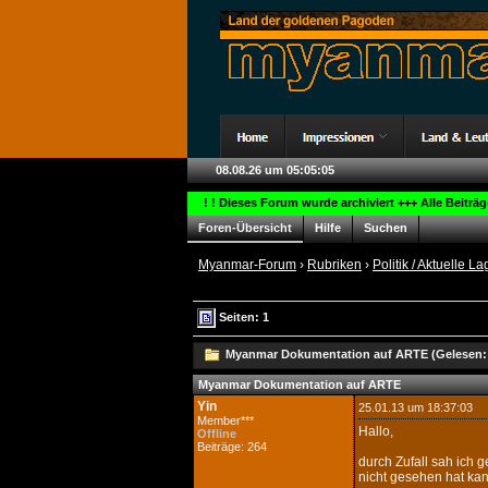
08.08.26 um 05:05:06
! ! Dieses Forum wurde archiviert +++ Alle Beiträ
Foren-Übersicht
Hilfe
Suchen
Myanmar-Forum
›
Rubriken
›
Politik / Aktuelle La
Seiten: 1
Myanmar Dokumentation auf ARTE (Gelesen: 
Myanmar Dokumentation auf ARTE
Yin
25.01.13 um 18:37:03
Member***
Hallo,
Offline
Beiträge: 264
durch Zufall sah ich
nicht gesehen hat kan