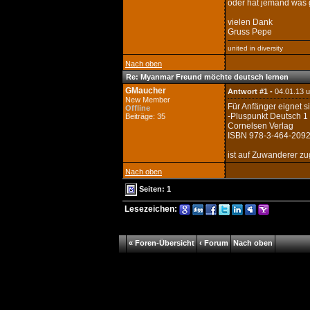
oder hat jemand was
vielen Dank
Gruss Pepe
united in diversity
Nach oben
Re: Myanmar Freund möchte deutsch lernen
GMaucher
Antwort #1 -
04.01.13 
New Member
Für Anfänger eignet s
Offline
-Pluspunkt Deutsch 1
Beiträge: 35
Cornelsen Verlag
ISBN 978-3-464-209
ist auf Zuwanderer zu
Nach oben
Seiten: 1
Lesezeichen:
« Foren-Übersicht
‹ Forum
Nach oben