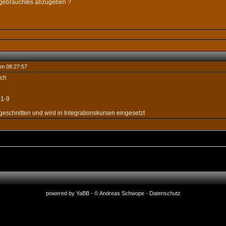
 gebrauchtes abzugeben ?
um 08:27:57
ich
21-9
geschnitten und wird in Integrationskursen eingesetzt
powered by
YaBB
- © Andreas Schwope
-
Datenschutz