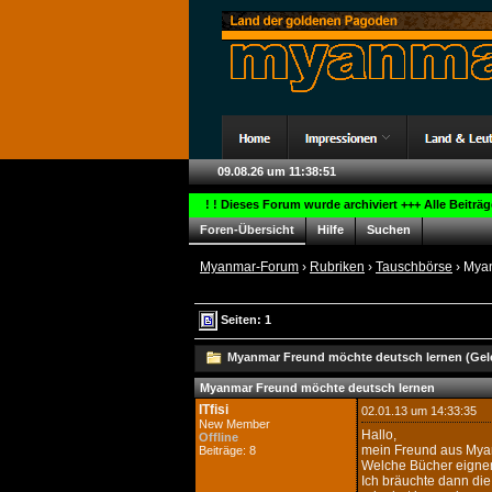
09.08.26 um 11:38:51
! ! Dieses Forum wurde archiviert +++ Alle Beiträ
Foren-Übersicht
Hilfe
Suchen
Myanmar-Forum
›
Rubriken
›
Tauschbörse
› Mya
Seiten: 1
Myanmar Freund möchte deutsch lernen (Gele
Myanmar Freund möchte deutsch lernen
ITfisi
02.01.13 um 14:33:35
New Member
Hallo,
Offline
mein Freund aus Mya
Beiträge: 8
Welche Bücher eignen 
Ich bräuchte dann die