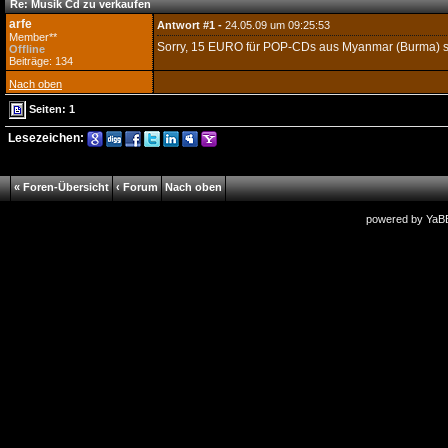
Re: Musik Cd zu verkaufen
arfe
Antwort #1 -
24.05.09 um 09:25:53
Member**
Sorry, 15 EURO für POP-CDs aus Myanmar (Burma) sind
Offline
Beiträge: 134
Nach oben
Seiten: 1
Lesezeichen:
« Foren-Übersicht
‹ Forum
Nach oben
powered by
YaB