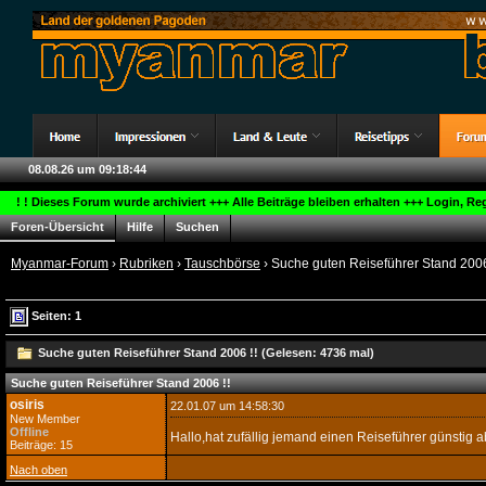
08.08.26 um 09:18:44
! ! Dieses Forum wurde archiviert +++ Alle Beiträge bleiben erhalten +++ Login, R
Foren-Übersicht
Hilfe
Suchen
Myanmar-Forum
›
Rubriken
›
Tauschbörse
› Suche guten Reiseführer Stand 2006
Seiten: 1
Suche guten Reiseführer Stand 2006 !! (Gelesen: 4736 mal)
Suche guten Reiseführer Stand 2006 !!
osiris
22.01.07 um 14:58:30
New Member
Offline
Hallo,hat zufällig jemand einen Reiseführer günsti
Beiträge: 15
Nach oben