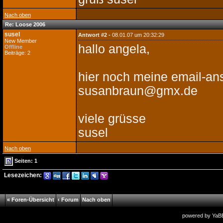
Nach oben
Re: Loose 2006
susel
Antwort #2 -
08.01.07 um 20:32:29
New Member
hallo angela,
Offline
Beiträge: 2
hier noch meine email-an
susanbraun@gmx.de
viele grüsse
susel
Nach oben
Seiten: 1
Lesezeichen:
« Foren-Übersicht
‹ Forum
Nach oben
powered by
YaB