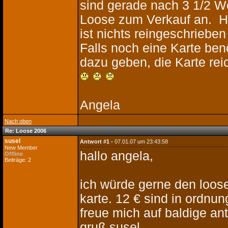
sind gerade nach 3 1/2 
Loose zum Verkauf an. Ha
ist nichts reingeschriebe
Falls noch eine Karte ben
dazu geben, die Karte rei
Angela
Nach oben
Re: Loose 2006
susel
Antwort #1 -
07.01.07 um 23:43:58
New Member
hallo angela,
Offline
Beiträge: 2
ich würde gerne den loos
karte. 12 € sind in ordnun
freue mich auf baldige ant
gruß susel