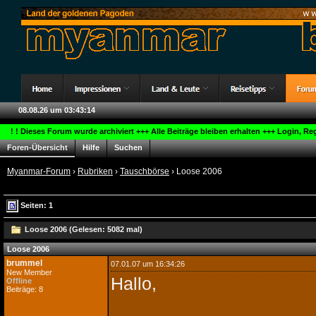
08.08.26 um 03:43:14
! ! Dieses Forum wurde archiviert +++ Alle Beiträge bleiben erhalten +++ Login, R
Foren-Übersicht
Hilfe
Suchen
Myanmar-Forum
›
Rubriken
›
Tauschbörse
› Loose 2006
Seiten: 1
Loose 2006 (Gelesen: 5082 mal)
Loose 2006
brummel
07.01.07 um 16:34:26
New Member
Hallo,
Offline
Beiträge: 8