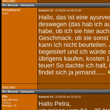
Nach oben
Re: Meswak - Zahnpasta
Petra(Guest)
Antwort #2 -
22.08.06 um 06:12:48
Gast
Hallo, das ist eine ayurve
deswegen (das hab ich auc
habe, ob ich sie hier auch
Geschmack, ob sie sonst 
kann ich nicht beurteile
begeistert und ich würde s
übrigens kaufen, kosten 1
teuer! So dachte ich halt,
findet sich ja jemand......
Nach oben
Re: Meswak - Zahnpasta
Ella
Antwort #3 -
22.08.06 um 16:16:51
New Member
Hallo Petra,
Offline
Beiträge: 15