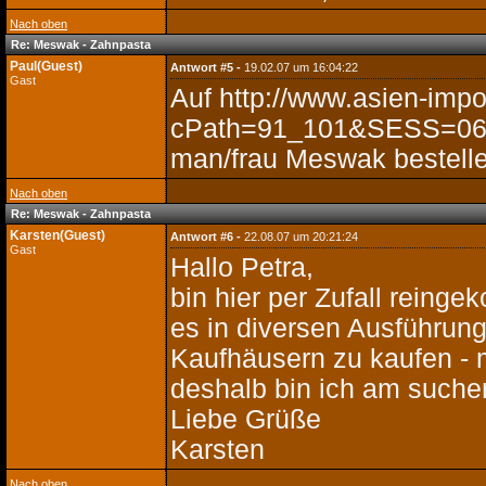
Nach oben
Re: Meswak - Zahnpasta
Paul(Guest)
Antwort #5 -
19.02.07 um 16:04:22
Gast
Auf http://www.asien-imp
cPath=91_101&SESS=067
man/frau Meswak bestelle
Nach oben
Re: Meswak - Zahnpasta
Karsten(Guest)
Antwort #6 -
22.08.07 um 20:21:24
Gast
Hallo Petra,
bin hier per Zufall reing
es in diversen Ausführun
Kaufhäusern zu kaufen - 
deshalb bin ich am suchen
Liebe Grüße
Karsten
Nach oben