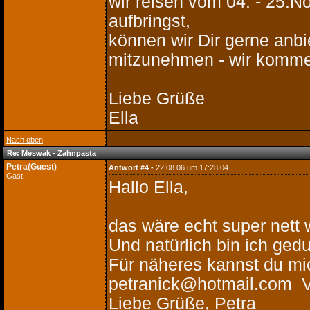
wir reisen vom 04. - 25.
aufbringst,
können wir Dir gerne anb
mitzunehmen - wir kommen
Liebe Grüße
Ella
Nach oben
Re: Meswak - Zahnpasta
Petra(Guest)
Antwort #4 -
22.08.06 um 17:28:04
Gast
Hallo Ella,
das wäre echt super nett 
Und natürlich bin ich ged
Für näheres kannst du mic
petranick@hotmail.com Vo
Liebe Grüße, Petra