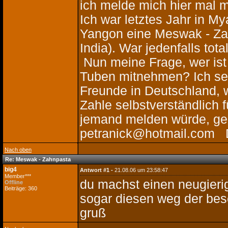
ich melde mich hier mal mi
Ich war letztes Jahr in M
Yangon eine Meswak - Zah
India). War jedenfalls tot
Nun meine Frage, wer ist
Tuben mitnehmen? Ich se
Freunde in Deutschland, w
Zahle selbstverständlich f
jemand melden würde, ger
petranick@hotmail.com D
Nach oben
Re: Meswak - Zahnpasta
big4
Antwort #1 -
21.08.06 um 23:58:47
Member***
du machst einen neugierig
Offline
Beiträge: 360
sogar diesen weg der bes
gruß