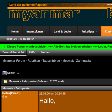
08.08.26 um 16:40:33
! ! Dieses Forum wurde archiviert +++ Alle Beiträge bleiben erhalten +++ Login, R
Foren-Übersicht
Hilfe
Suchen
Myanmar-Forum
›
Rubriken
›
Tauschbörse
› Meswak - Zahnpasta
Seiten: 1
Meswak - Zahnpasta (Gelesen: 11576 mal)
Meswak - Zahnpasta
Petra(Guest)
21.08.06 um 20:14:39
Gast
Hallo,