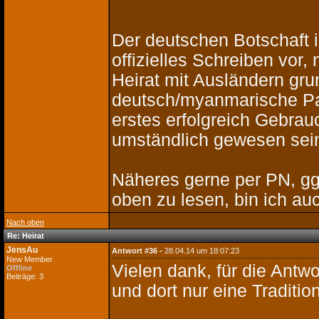
Der deutschen Botschaft i
offizielles Schreiben vo
Heirat mit Ausländern grun
deutsch/myanmarische Paa
erstes erfolgreich Gebra
umständlich gewesen sei
Näheres gerne per PN, ggf
oben zu lesen, bin ich auc
Nach oben
Re: Heirat
JensAu
Antwort #36 -
28.04.14 um 18:07:23
New Member
Vielen dank, für die Antwo
Offline
Beiträge: 3
und dort nur eine Traditio