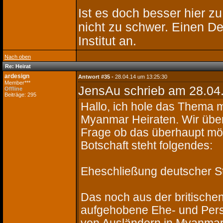
Ist es doch besser hier z
nicht zu schwer. Einen D
Institut an.
Nach oben
Re: Heirat
ardesign
Antwort #35 -
28.04.14 um 13:25:30
Member***
JensAu schrieb
am 28.04.
Offline
Beiträge: 295
Hallo, ich hole das Thema m
Myanmar Heiraten. Wir überl
Frage ob das überhaupt mögl
Botschaft steht folgendes:
Eheschließung deutscher S
Das noch aus der britischen
aufgehobene Ehe- und Pers