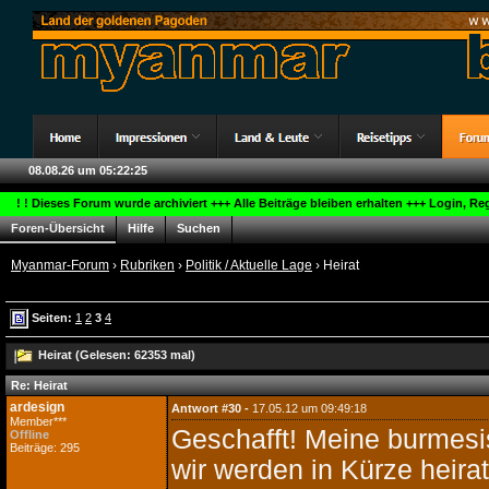
08.08.26 um 05:22:26
! ! Dieses Forum wurde archiviert +++ Alle Beiträge bleiben erhalten +++ Login, R
Foren-Übersicht
Hilfe
Suchen
Myanmar-Forum
›
Rubriken
›
Politik / Aktuelle Lage
› Heirat
Seiten:
1
2
3
4
Heirat (Gelesen: 62353 mal)
Re: Heirat
ardesign
Antwort #30 -
17.05.12 um 09:49:18
Member***
Geschafft! Meine burmesi
Offline
Beiträge: 295
wir werden in Kürze heira