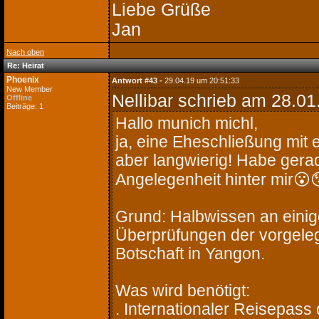
Liebe Grüße
Jan
Nach oben
Re: Heirat
Phoenix
Antwort #43 -
29.04.19 um 20:51:33
New Member
Nellibar schrieb
am 28.01.
Offline
Beiträge: 1
Hallo munich michl,
ja, eine Eheschließung mit 
aber langwierig! Habe gera
Angelegenheit hinter mir😮
Grund: Halbwissen an einig
Überprüfungen der vorgele
Botschaft in Yangon.
Was wird benötigt:
. Internationaler Reisepass