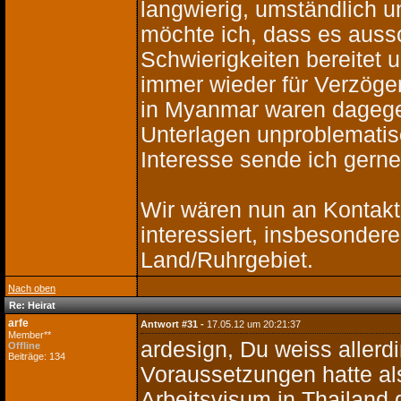
langwierig, umständlich 
möchte ich, dass es auss
Schwierigkeiten bereitet 
immer wieder für Verzöge
in Myanmar waren dagegen
Unterlagen unproblematisc
Interesse sende ich gern
Wir wären nun an Kontak
interessiert, insbesonde
Land/Ruhrgebiet.
Nach oben
Re: Heirat
arfe
Antwort #31 -
17.05.12 um 20:21:37
Member**
ardesign, Du weiss allerd
Offline
Beiträge: 134
Voraussetzungen hatte al
Arbeitsvisum in Thailand