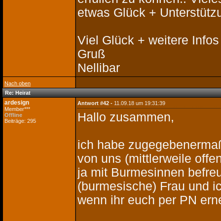
etwas Glück + Unterstütz
Viel Glück + weitere Info
Gruß
Nellibar
Nach oben
Re: Heirat
ardesign
Antwort #42 -
11.09.18 um 19:31:39
Member***
Hallo zusammen,
Offline
Beiträge: 295
ich habe zugegebenermaße
von uns (mittlerweile off
ja mit Burmesinnen befreu
(burmesische) Frau und ic
wenn ihr euch per PN ern