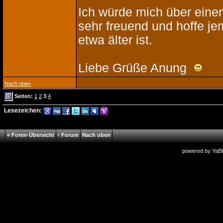
Ich würde mich über eine
sehr freuend und hoffe jem
etwa älter ist.
Liebe Grüße Anung
Nach oben
Seiten:
1
2
3
4
Lesezeichen:
« Foren-Übersicht
‹ Forum
Nach oben
powered by
YaB