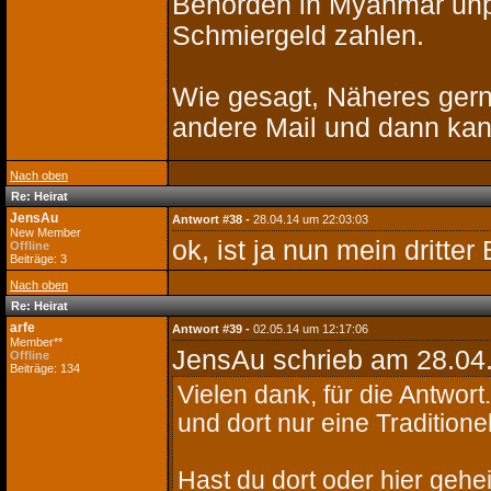
Behörden in Myanmar unp
Schmiergeld zahlen.
Wie gesagt, Näheres gern
andere Mail und dann kan
Nach oben
Re: Heirat
JensAu
Antwort #38 -
28.04.14 um 22:03:03
New Member
ok, ist ja nun mein dritter
Offline
Beiträge: 3
Nach oben
Re: Heirat
arfe
Antwort #39 -
02.05.14 um 12:17:06
Member**
JensAu schrieb
am 28.04.
Offline
Beiträge: 134
Vielen dank, für die Antwort
und dort nur eine Traditione
Hast du dort oder hier gehei